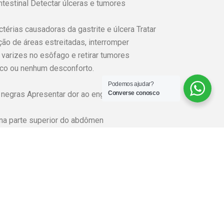
ntestinal Detectar úlceras e tumores
térias causadoras da gastrite e úlcera Tratar
ão de áreas estreitadas, interromper
 varizes no esôfago e retirar tumores
co ou nenhum desconforto.
Podemos ajudar?
negras Apresentar dor ao engolir e náuseas e
Converse conosco
 na parte superior do abdômen
etectar sangramentos, realização de biópsias