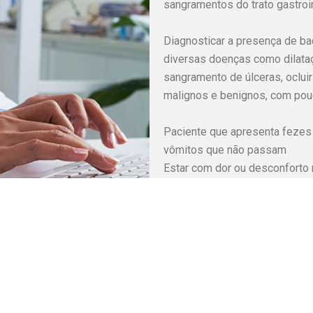
sangramentos do trato gastroi
Diagnosticar a presença de bac
diversas doenças como dilataç
sangramento de úlceras, ocluir
malignos e benignos, com pou
Paciente que apresenta fezes 
vômitos que não passam
Estar com dor ou desconforto
O exame é a melhor forma de d
e tratamento de úlceras.