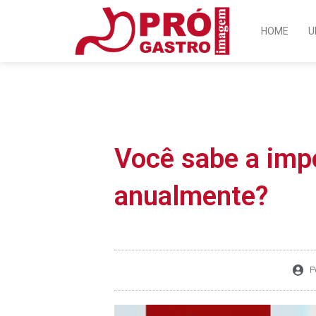
Ir
para
HOME
U
o
conteúdo
Você sabe a imp
anualmente?
P