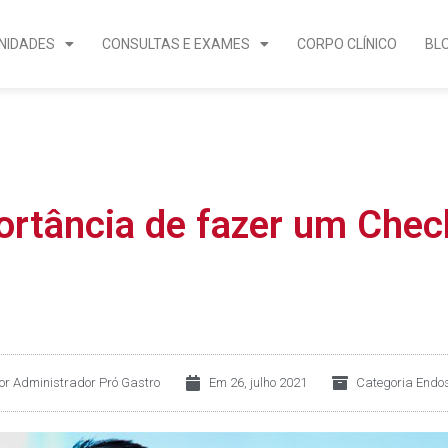
NIDADES
CONSULTAS E EXAMES
CORPO CLÍNICO
BL
ortância de fazer um Che
or
Administrador Pró Gastro
Em
26, julho 2021
Categoria
Endo