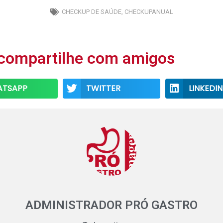
CHECKUP DE SAÚDE
,
CHECKUPANUAL
 compartilhe com amigos
Share
Share
TSAPP
TWITTER
LINKEDIN
on
on
twitter
linkedin
ADMINISTRADOR PRÓ GASTRO